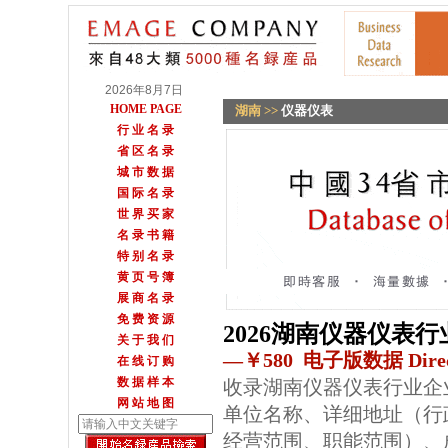
2026年8月7日
HOME PAGE
湖南
>>
仪器仪表
行 业 名 录
省 区 名 录
城 市 数 据
国 际 名 录
世 界 买 家
名 录 书 籍
特 别 名 录
黄 页 号 簿
展 商 名 录
免 费 资 源
2026湖南仪器仪表
关 于 我 们
—￥580 电子版数据 Direc
在 线 订 购
数 据 样 本
收录湖南仪器仪表行业企
网 站 地 图
单位名称、详细地址（行
经营范围、职能范围）、