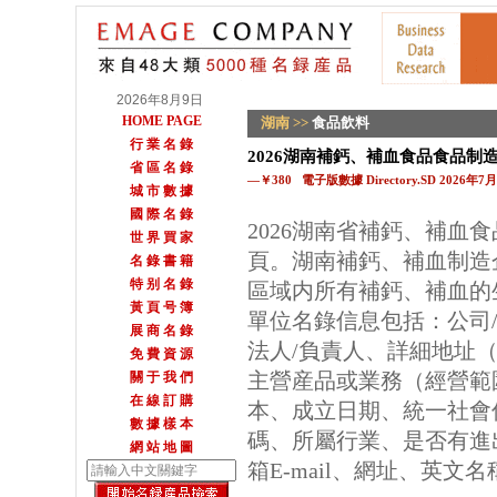
2026年8月9日
HOME PAGE
湖南
>>
食品飲料
行 業 名 錄
2026湖南補鈣、補血食品食品制
省 區 名 錄
—￥380 電子版數據 Directory.SD 2026年
城 市 數 據
國 際 名 錄
2026湖南省補鈣、補血
世 界 買 家
頁。湖南補鈣、補血制造
名 錄 書 籍
特 别 名 錄
區域内所有補鈣、補血的
黃 頁 号 簿
單位名錄信息包括：公司
展 商 名 錄
法人/負責人、詳細地址（
免 費 資 源
主營産品或業務（經營範
關 于 我 們
在 線 訂 購
本、成立日期、統一社會
數 據 樣 本
碼、所屬行業、是否有進
網 站 地 圖
箱E-mail、網址、英文