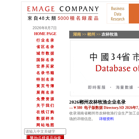
2026年8月7日
HOME PAGE
湖南
>>
郴州
>>
农林牧渔
行 业 名 录
省 区 名 录
城 市 数 据
国 际 名 录
世 界 买 家
名 录 书 籍
特 别 名 录
黄 页 号 簿
展 商 名 录
免 费 资 源
2026郴州农林牧渔企业名录
关 于 我 们
—￥380 电子版数据 Directory.SD 2026
在 线 订 购
收录湖南省郴州市农林牧渔行业生产加工企
数 据 样 本
场的详细信息。
详细资料
网 站 地 图