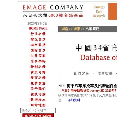
2026年8月6日
HOME PAGE
湖南
>>
衡阳
>>
汽车摩托
行 业 名 录
省 区 名 录
城 市 数 据
国 际 名 录
世 界 买 家
名 录 书 籍
特 别 名 录
黄 页 号 簿
展 商 名 录
免 费 资 源
2026衡阳汽车摩托车及汽摩配件
关 于 我 们
—￥380 电子版数据 Directory.SD 2026
在 线 订 购
收录湖南省衡阳市汽车摩托车及汽摩配件
数 据 样 本
息。
详细资料
网 站 地 图