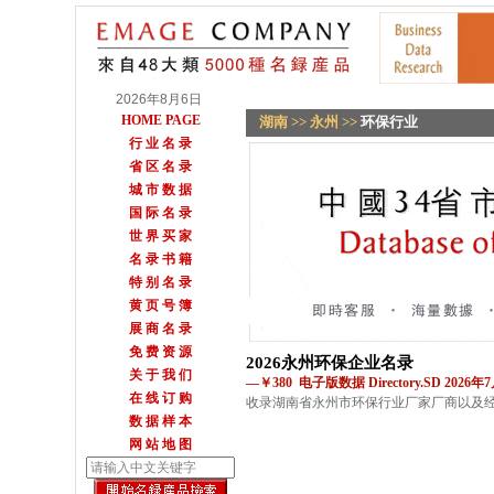
2026年8月6日
HOME PAGE
湖南
>>
永州
>>
环保行业
行 业 名 录
省 区 名 录
城 市 数 据
国 际 名 录
世 界 买 家
名 录 书 籍
特 别 名 录
黄 页 号 簿
展 商 名 录
免 费 资 源
2026永州环保企业名录
关 于 我 们
—￥380 电子版数据 Directory.SD 2026
在 线 订 购
收录湖南省永州市环保行业厂家厂商以及
数 据 样 本
网 站 地 图