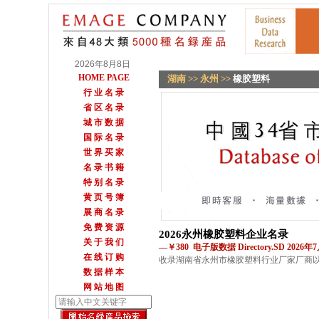
2026年8月8日
HOME PAGE
湖南
>>
永州
>>
橡胶塑料
行 业 名 录
省 区 名 录
城 市 数 据
国 际 名 录
世 界 买 家
名 录 书 籍
特 别 名 录
黄 页 号 簿
展 商 名 录
免 费 资 源
2026永州橡胶塑料企业名录
关 于 我 们
—￥380 电子版数据 Directory.SD 2026
在 线 订 购
收录湖南省永州市橡胶塑料行业厂家厂商
数 据 样 本
网 站 地 图