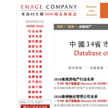
2026年8月7日
HOME PAGE
湖南
>>
株洲
>>
金融地产
行 业 名 录
省 区 名 录
城 市 数 据
国 际 名 录
世 界 买 家
名 录 书 籍
特 别 名 录
黄 页 号 簿
展 商 名 录
免 费 资 源
2026株洲房地产行业名录
关 于 我 们
—￥380 电子版数据 Directory.SD 2026
在 线 订 购
收录湖南省株洲市房地产企业的详细信息
数 据 样 本
2026株洲物业管理公司名录
网 站 地 图
—￥380 电子版数据 Directory.SD 2026
收录湖南省株洲市物业管理公司的详细信