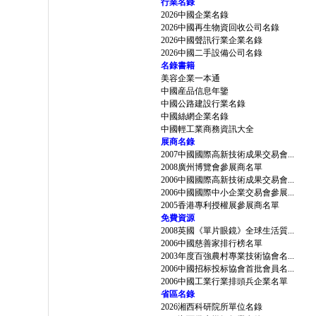
行業名錄
2026中國企業名錄
2026中國再生物資回收公司名錄
2026中國聲訊行業企業名錄
2026中國二手設備公司名錄
名錄書籍
美容企業一本通
中國産品信息年鑒
中國公路建設行業名錄
中國絲網企業名錄
中國輕工業商務資訊大全
展商名錄
2007中國國際高新技術成果交易會...
2008廣州博覽會參展商名單
2006中國國際高新技術成果交易會...
2006中國國際中小企業交易會參展...
2005香港專利授權展參展商名單
免費資源
2008英國《單片眼鏡》全球生活質...
2006中國慈善家排行榜名單
2003年度百強農村專業技術協會名...
2006中國招标投标協會首批會員名...
2006中國工業行業排頭兵企業名單
省區名錄
2026湘西科研院所單位名錄