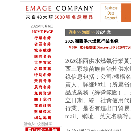
2026年8月6日
HOME PAGE
湖南
>>
湘西
>>
其它行業
行 業 名 錄
2026湘西供水燃氣行業名錄
省 區 名 錄
—￥380 電子版數據 Directory.SD 2026年
城 市 數 據
國 際 名 錄
2026湘西供水燃氣行業
世 界 買 家
西土家族苗族自治州供水
名 錄 書 籍
特 别 名 錄
錄信息包括：公司/機構
黃 頁 号 簿
責人、詳細地址（所屬省
展 商 名 錄
品或業務（經營範圍）、
免 費 資 源
立日期、統一社會信用代
關 于 我 們
在 線 訂 購
行業、是否有進出口貿易
數 據 樣 本
mail、網址、英文名稱等
網 站 地 圖