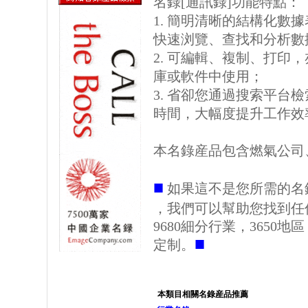
名錄[通訊錄]功能特點：
1. 簡明清晰的結構化數據表格
快速浏覽、查找和分析數
2. 可編輯、複制、打印
庫或軟件中使用；
3. 省卻您通過搜索平台
時間，大幅度提升工作效
本名錄産品包含燃氣公司
■
如果這不是您所需的名
，我們可以幫助您找到任
9680細分行業，3650
■
定制。
本類目相關名錄産品推薦