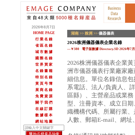
2026年8月7日
HOME PAGE
湖南
>>
株洲
>>
儀器儀表
行 業 名 錄
2026株洲儀器儀表企業名錄
省 區 名 錄
—￥380 電子版數據 Directory.SD 2026年
城 市 數 據
國 際 名 錄
2026株洲儀器儀表企業
世 界 買 家
洲市儀器儀表行業廠家廠
名 錄 書 籍
特 别 名 錄
細信息。單位名錄信息包
黃 頁 号 簿
系電話、法人/負責人、詳
展 商 名 錄
區縣）、主營産品或業務
免 費 資 源
型、注冊資本、成立日期
關 于 我 們
在 線 訂 購
織機構代碼、所屬行業、
數 據 樣 本
人數、郵箱E-mail、網
網 站 地 圖