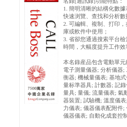
名錄[通訊錄]功能特點：
1. 簡明清晰的結構化數據表格
快速浏覽、查找和分析數
2. 可編輯、複制、打印
庫或軟件中使用；
3. 省卻您通過搜索平台
時間，大幅度提升工作效
本名錄産品包含電動單元組
電子測量儀器; 分析儀器;
衡器; 機械量儀表; 基地式
量标準器具; 計數器; 記
量具; 量儀; 流量儀表; 
器裝置; 試驗機; 溫度儀表;
力儀表; 儀器儀表配附件; 
儀器儀表; 自動化成套控制