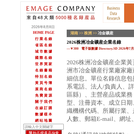
2026年8月8日
HOME PAGE
湖南
>>
株洲
>>
冶金礦産
行 業 名 錄
2026株洲冶金礦産企業名錄
省 區 名 錄
—￥380 電子版數據 Directory.SD 2026年
城 市 數 據
國 際 名 錄
2026株洲冶金礦産企業
世 界 買 家
洲市冶金礦産行業廠家廠
名 錄 書 籍
特 别 名 錄
細信息。單位名錄信息包
黃 頁 号 簿
系電話、法人/負責人、詳
展 商 名 錄
區縣）、主營産品或業務
免 費 資 源
型、注冊資本、成立日期
關 于 我 們
在 線 訂 購
織機構代碼、所屬行業、
數 據 樣 本
人數、郵箱E-mail、網
網 站 地 圖