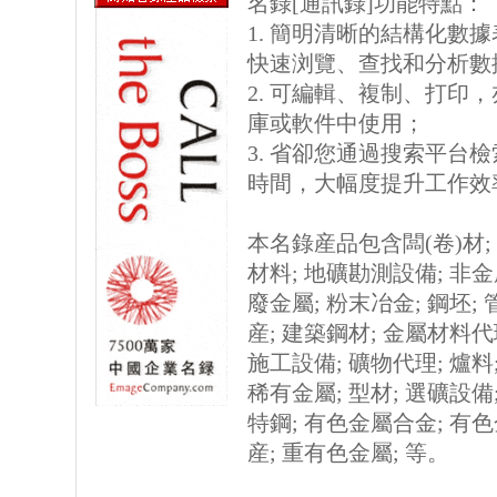
名錄[通訊錄]功能特點：
1. 簡明清晰的結構化數據表格
快速浏覽、查找和分析數
2. 可編輯、複制、打印
庫或軟件中使用；
3. 省卻您通過搜索平台
時間，大幅度提升工作效
本名錄産品包含闆(卷)材; 
材料; 地礦勘測設備; 非
廢金屬; 粉末冶金; 鋼坯; 
産; 建築鋼材; 金屬材料代理
施工設備; 礦物代理; 爐料
稀有金屬; 型材; 選礦設備;
特鋼; 有色金屬合金; 有
産; 重有色金屬; 等。