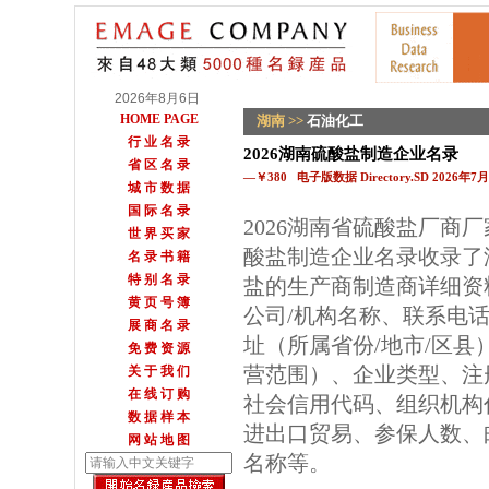
2026年8月6日
HOME PAGE
湖南
>>
石油化工
行 业 名 录
2026湖南硫酸盐制造企业名录
省 区 名 录
—￥380 电子版数据 Directory.SD 2026年
城 市 数 据
国 际 名 录
2026湖南省硫酸盐厂商
世 界 买 家
酸盐制造企业名录收录了
名 录 书 籍
特 别 名 录
盐的生产商制造商详细资
黄 页 号 簿
公司/机构名称、联系电
展 商 名 录
址（所属省份/地市/区
免 费 资 源
营范围）、企业类型、注
关 于 我 们
在 线 订 购
社会信用代码、组织机构
数 据 样 本
进出口贸易、参保人数、邮
网 站 地 图
名称等。