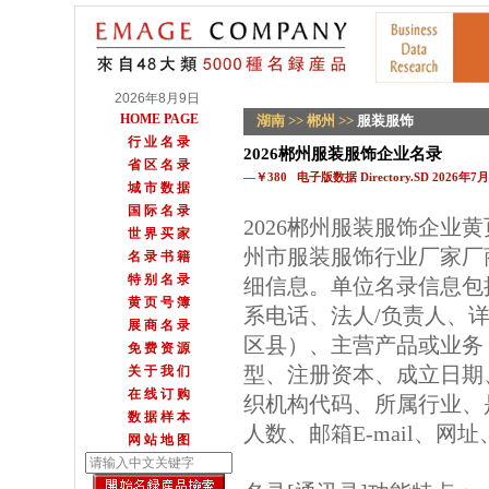
2026年8月9日
HOME PAGE
湖南
>>
郴州
>>
服装服饰
行 业 名 录
2026郴州服装服饰企业名录
省 区 名 录
—￥380 电子版数据 Directory.SD 2026年
城 市 数 据
国 际 名 录
2026郴州服装服饰企业
世 界 买 家
州市服装服饰行业厂家厂
名 录 书 籍
特 别 名 录
细信息。单位名录信息包
黄 页 号 簿
系电话、法人/负责人、详
展 商 名 录
区县）、主营产品或业务
免 费 资 源
型、注册资本、成立日期
关 于 我 们
在 线 订 购
织机构代码、所属行业、
数 据 样 本
人数、邮箱E-mail、网
网 站 地 图