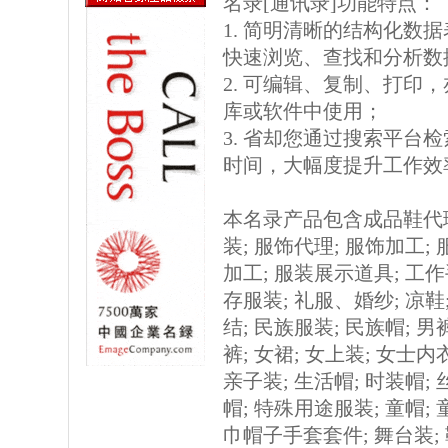
名录[通讯录]功能特点：
1. 简明清晰的结构化数据表格
快速浏览、查找和分析数
2. 可编辑、复制、打印
库或软件中使用；
3. 省却您通过搜索平台
时间，大幅度提升工作效
本名录产品包含成品鞋代理
装; 服饰代理; 服饰加工; 
加工; 服装展示道具; 工作手
存服装; 礼服、婚纱; 凉鞋;
结; 民族服装; 民族帽; 男
裤; 女裙; 女上装; 女士内衣
亲子装; 生活帽; 时装帽;
帽; 特殊用途服装; 童帽; 童
巾帽子手套套件; 舞台装;