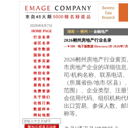
2026年8月7日
HOME PAGE
湖南
>>
郴州
>>
金融地产
行 业 名 录
2026郴州房地产行业名录
省 区 名 录
—￥380 电子版数据 Directory.SD 2026年
城 市 数 据
国 际 名 录
2026郴州房地产行业黄
世 界 买 家
市房地产企业的详细信息
名 录 书 籍
特 别 名 录
司/机构名称、联系电话
黄 页 号 簿
（所属省份/地市/区县
展 商 名 录
范围）、企业类型、注册
免 费 资 源
会信用代码、组织机构代
关 于 我 们
在 线 订 购
出口贸易、参保人数、邮箱
数 据 样 本
称等。
网 站 地 图