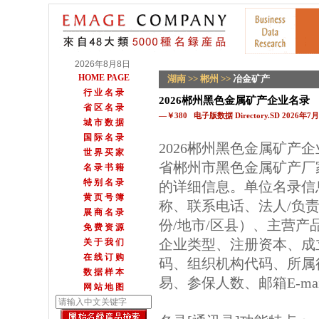
2026年8月8日
HOME PAGE
湖南
>>
郴州
>>
冶金矿产
行 业 名 录
2026郴州黑色金属矿产企业名录
省 区 名 录
—￥380 电子版数据 Directory.SD 2026年
城 市 数 据
国 际 名 录
2026郴州黑色金属矿产
世 界 买 家
省郴州市黑色金属矿产厂
名 录 书 籍
特 别 名 录
的详细信息。单位名录信
黄 页 号 簿
称、联系电话、法人/负
展 商 名 录
份/地市/区县）、主营
免 费 资 源
企业类型、注册资本、成
关 于 我 们
在 线 订 购
码、组织机构代码、所属
数 据 样 本
易、参保人数、邮箱E-m
网 站 地 图