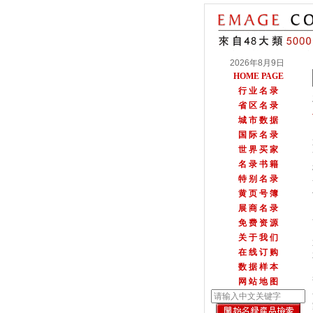
2026年8月9日
HOME PAGE
行 业 名 录
省 区 名 录
城 市 数 据
国 际 名 录
世 界 买 家
名 录 书 籍
特 别 名 录
黄 页 号 簿
展 商 名 录
免 费 资 源
关 于 我 们
在 线 订 购
数 据 样 本
网 站 地 图