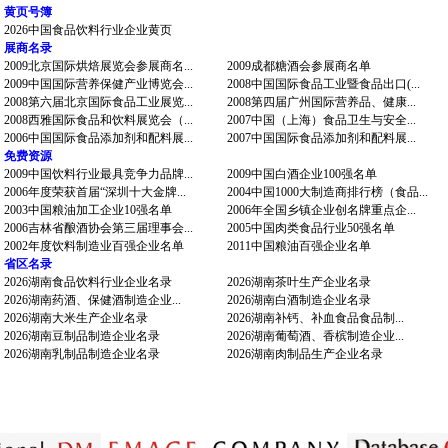
黄页号簿
2026中国食品饮料行业企业黄页
展商名录
2009北京国际烘焙展览会参展商名...
2009成都糖酒会参展商名单
2009中国国际营养保健产业博览会...
2008中国国际食品工业暨食品出口(...
2008第六届北京国际食品工业展览...
2008第四届广州国际营养品、健康...
2008西雅国际食品和饮料展览会（...
2007中国（上海）食品卫生与安全...
2006中国国际食品添加剂和配料展...
2007中国国际食品添加剂和配料展...
免费资源
2009中国饮料行业最具竞争力品牌...
2009中国白酒企业100强名单
2006年度荣获首届“深圳十大金牌...
2004中国1000大制造商排行榜（食品...
2003中国粮油加工企业10强名单
2006年全国乡镇企业创名牌重点企...
2006吉林省酿酒协会第三届理事会...
2005中国肉类食品行业50强名单
2002年度饮料制造业百强企业名单
2011中国粮油百强企业名单
省区名录
2026湖南食品饮料行业企业名录
2026湖南茶叶生产企业名录
2026湖南药酒、保健酒制造企业...
2026湖南白酒制造企业名录
2026湖南大米生产企业名录
2026湖南补钙、补血食品食品制...
2026湖南豆制品制造企业名录
2026湖南葡萄酒、香槟制造企业...
2026湖南乳制品制造企业名录
2026湖南肉制品生产企业名录