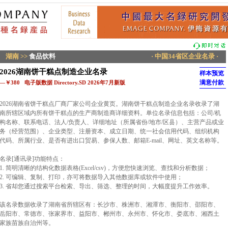
湖南
>>
食品饮料
· 中国34省区企业名录 ·
2026湖南饼干糕点制造企业名录
样本预览
满意付款
—￥380 电子版数据 Directory.SD 2026年7月新版
2026湖南省饼干糕点厂商厂家公司企业黄页。湖南饼干糕点制造企业名录收录了湖
南所辖区域内所有饼干糕点的生产商制造商详细资料。单位名录信息包括：公司/机
构名称、联系电话、法人/负责人、详细地址（所属省份/地市/区县）、主营产品或业
务（经营范围）、企业类型、注册资本、成立日期、统一社会信用代码、组织机构
代码、所属行业、是否有进出口贸易、参保人数、邮箱E-mail、网址、英文名称等。
名录[通讯录]功能特点：
1. 简明清晰的结构化数据表格(Excel/csv)，方便您快速浏览、查找和分析数据；
2. 可编辑、复制、打印，亦可将数据导入其他数据库或软件中使用；
3. 省却您通过搜索平台检索、导出、筛选、整理的时间，大幅度提升工作效率。
该名录数据收录了湖南省所辖区有：长沙市、株洲市、湘潭市、衡阳市、邵阳市、
岳阳市、常德市、张家界市、益阳市、郴州市、永州市、怀化市、娄底市、湘西土
家族苗族自治州等。