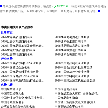
■
如果这不是您所需的名录数据，请点击
，我们可以帮助您找到任何所
■
需的名录数据产品。9680细分行业，3650地区，全新更新，可任意组合定制。
本类目相关名录产品推荐
世界买家
2026世界食品进口商名录
2026世界葡萄酒进口商名录
2026世界饮料进口商名录
2026世界香烟进口商名录
2026世界食品添加剂及食用色素...
2026世界调味品进口商名录
2026世界奶制品进口商名录
2026世界粮油进口商名录
2026世界茶叶进口商名录
2026世界食糖进口商名录
行业名录
2026中国食品饮料行业企业名录
2026中国食品制造企业名录
2026中国酒类企业名录
2026中国食品饮料批发商名录
2026中国食品饮料零售商名录
2026中国烟草行业企业名录
2026中国保健品行业企业名录
2026中国饮料制造企业名录
2026中国屠宰及肉制品行业企业...
2026中国粮油加工机械企业名录
名录书籍
中国烟草通讯录
中国绿色食品名录
中国酒类经营大全
中国食品工业大黄页--全国食品行...
中国行业资讯大全-食品工业行业...
中国食品商务指南
中国冷藏企业名录
中国轻工业商务资讯大全:酿酒工...
台湾食品&添加物采购名录
中国调味品企事业名录