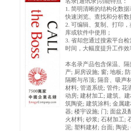
名录[通讯录]功能特点：
1. 简明清晰的结构化数据表格
快速浏览、查找和分析数
2. 可编辑、复制、打印
库或软件中使用；
3. 省却您通过搜索平台
时间，大幅度提升工作效
本名录产品包含保温、隔热
产; 厨房设施; 窗; 地板;
隔断与吊顶; 隔音、吸声材
材料; 管道系统; 管件; 花
动房; 建材加工; 建筑、建
筑陶瓷; 建筑涂料; 金属建
器; 楼宇设施; 门; 面盆及
火材料; 砂浆; 石材加工; 
泥; 塑料建材; 台面; 陶瓷