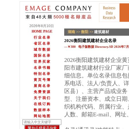
2026年8月10日
HOME PAGE
湖南
>>
衡阳
>>
建筑建材
行 业 名 录
2026衡阳建筑建材企业名录
省 区 名 录
—￥380 电子版数据 Directory.SD 2026年
城 市 数 据
国 际 名 录
2026衡阳建筑建材企业
世 界 买 家
阳市建筑建材行业厂家厂
名 录 书 籍
特 别 名 录
细信息。单位名录信息包
黄 页 号 簿
系电话、法人/负责人、详
展 商 名 录
区县）、主营产品或业务
免 费 资 源
型、注册资本、成立日期
关 于 我 们
在 线 订 购
织机构代码、所属行业、
数 据 样 本
人数、邮箱E-mail、网
网 站 地 图