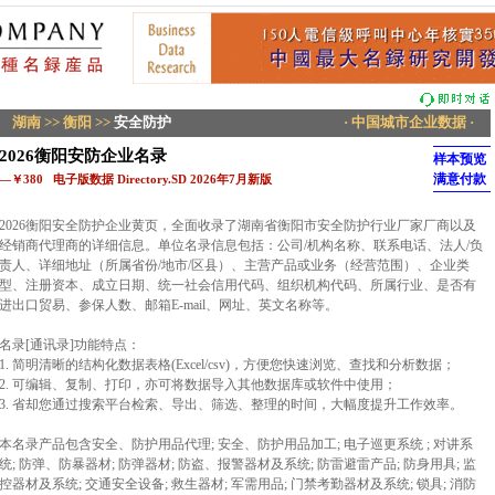
湖南
>>
衡阳
>>
安全防护
· 中国城市企业数据 ·
2026衡阳安防企业名录
样本预览
满意付款
—￥380 电子版数据 Directory.SD 2026年7月新版
2026衡阳安全防护企业黄页，全面收录了湖南省衡阳市安全防护行业厂家厂商以及
经销商代理商的详细信息。单位名录信息包括：公司/机构名称、联系电话、法人/负
责人、详细地址（所属省份/地市/区县）、主营产品或业务（经营范围）、企业类
型、注册资本、成立日期、统一社会信用代码、组织机构代码、所属行业、是否有
进出口贸易、参保人数、邮箱E-mail、网址、英文名称等。
名录[通讯录]功能特点：
1. 简明清晰的结构化数据表格(Excel/csv)，方便您快速浏览、查找和分析数据；
2. 可编辑、复制、打印，亦可将数据导入其他数据库或软件中使用；
3. 省却您通过搜索平台检索、导出、筛选、整理的时间，大幅度提升工作效率。
本名录产品包含安全、防护用品代理; 安全、防护用品加工; 电子巡更系统 ; 对讲系
统; 防弹、防暴器材; 防弹器材; 防盗、报警器材及系统; 防雷避雷产品; 防身用具; 监
控器材及系统; 交通安全设备; 救生器材; 军需用品; 门禁考勤器材及系统; 锁具; 消防