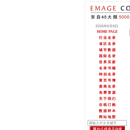
2026年8月9日
HOME PAGE
行 业 名 录
省 区 名 录
城 市 数 据
国 际 名 录
世 界 买 家
名 录 书 籍
特 别 名 录
黄 页 号 簿
展 商 名 录
免 费 资 源
关 于 我 们
在 线 订 购
数 据 样 本
网 站 地 图