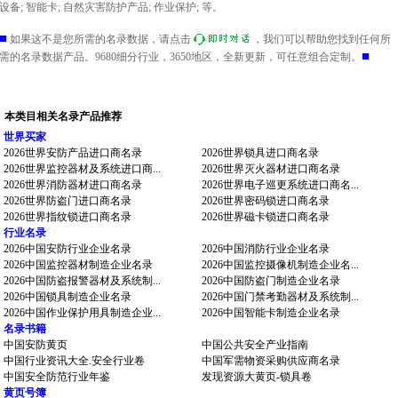
设备; 智能卡; 自然灾害防护产品; 作业保护; 等。
■
如果这不是您所需的名录数据，请点击
，我们可以帮助您找到任何所
■
需的名录数据产品。9680细分行业，3650地区，全新更新，可任意组合定制。
本类目相关名录产品推荐
世界买家
2026世界安防产品进口商名录
2026世界锁具进口商名录
2026世界监控器材及系统进口商...
2026世界灭火器材进口商名录
2026世界消防器材进口商名录
2026世界电子巡更系统进口商名...
2026世界防盗门进口商名录
2026世界密码锁进口商名录
2026世界指纹锁进口商名录
2026世界磁卡锁进口商名录
行业名录
2026中国安防行业企业名录
2026中国消防行业企业名录
2026中国监控器材制造企业名录
2026中国监控摄像机制造企业名...
2026中国防盗报警器材及系统制...
2026中国防盗门制造企业名录
2026中国锁具制造企业名录
2026中国门禁考勤器材及系统制...
2026中国作业保护用具制造企业...
2026中国智能卡制造企业名录
名录书籍
中国安防黄页
中国公共安全产业指南
中国行业资讯大全.安全行业卷
中国军需物资采购供应商名录
中国安全防范行业年鉴
发现资源大黄页-锁具卷
黄页号簿