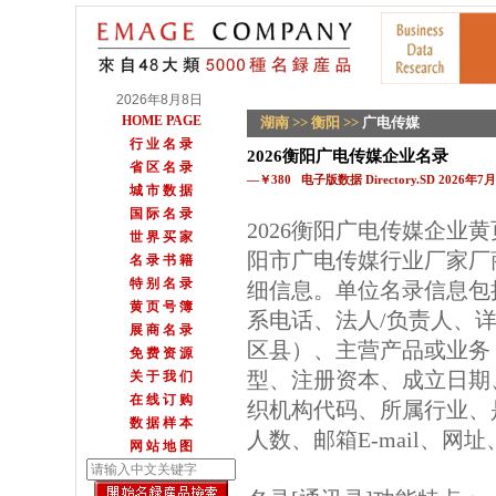
2026年8月8日
HOME PAGE
湖南
>>
衡阳
>>
广电传媒
行 业 名 录
2026衡阳广电传媒企业名录
省 区 名 录
—￥380 电子版数据 Directory.SD 2026年
城 市 数 据
国 际 名 录
2026衡阳广电传媒企业
世 界 买 家
阳市广电传媒行业厂家厂
名 录 书 籍
特 别 名 录
细信息。单位名录信息包
黄 页 号 簿
系电话、法人/负责人、详
展 商 名 录
区县）、主营产品或业务
免 费 资 源
型、注册资本、成立日期
关 于 我 们
在 线 订 购
织机构代码、所属行业、
数 据 样 本
人数、邮箱E-mail、网
网 站 地 图