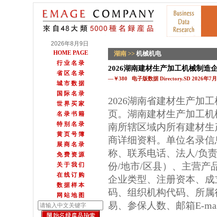
2026年8月9日
HOME PAGE
湖南
>>
机械机电
行 业 名 录
2026湖南建材生产加工机械制造
省 区 名 录
—￥380 电子版数据 Directory.SD 2026年
城 市 数 据
国 际 名 录
2026湖南省建材生产加
世 界 买 家
页。湖南建材生产加工机
名 录 书 籍
特 别 名 录
南所辖区域内所有建材生
黄 页 号 簿
商详细资料。单位名录信
展 商 名 录
称、联系电话、法人/负
免 费 资 源
份/地市/区县）、主营
关 于 我 们
在 线 订 购
企业类型、注册资本、成
数 据 样 本
码、组织机构代码、所属
网 站 地 图
易、参保人数、邮箱E-m