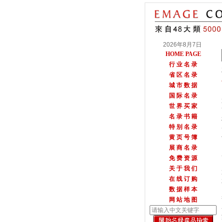
2026年8月7日
HOME PAGE
行 业 名 录
省 区 名 录
城 市 数 据
国 际 名 录
世 界 买 家
名 录 书 籍
特 别 名 录
黄 页 号 簿
展 商 名 录
免 费 资 源
关 于 我 们
在 线 订 购
数 据 样 本
网 站 地 图