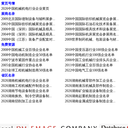
黄页号簿
2026中国机械机电行业企业黄页
展商名录
2009北京国际缝制设备与辅料展参...
2006中国国际纺织机械展览会参展...
2002中国国际纺织机械展览会参展...
2009中国国际石油石化技术装备展...
2006中国（深圳）国际机械及模具...
2006中国国际模具技术和设备展览...
2004中国（深圳）国际机械及模具...
2009中国国际机床展览会参展商名...
2009中国（江苏）装备产业配套对...
2009世界制药机械、包装设备与材...
免费资源
2008中国机械工业百强企业名单
2010中国变压器行业100强企业名单
2008中国电动机制造企业50强名单
2008中国电机行业100强企业名单
2006宁波市紧固件重点企业名单
2006中国工业机械行业排头兵企业...
2005全国机械行业协会名单
2011中国机械工业百强企业名单
2023全球工程机械制造商50强名单
2022中国电气工业100强名单
省区名录
2026湖南机械机电行业企业名录
2026湖南机械零部件加工企业名...
2026湖南工程机械配件制造企业...
2026湖南液压机械及部件制造企...
2026湖南节电设备制造企业名录
2026湖南矿业输送设备制造企业...
2026湖南换热、制冷空调设备制...
2026湖南起重机制造企业名录
2026湖南切削加工企业名录
2026湖南金属成型设备制造企业...