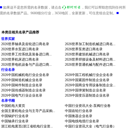
■
如果这不是您所需的名录数据，请点击
，我们可以帮助您找到任何所
■
需的名录数据产品。9680细分行业，3650地区，全新更新，可任意组合定制。
本类目相关名录产品推荐
世界买家
2026世界轴承及齿轮进口商名录
2026世界加工制造机械进口商名...
2026世界水泵进口商名录
2026世界泵类进口商名录
2026世界工控系统及装备进口商...
2026世界建筑机械进口商名录
2026世界机床进口商名录
2026世界焊接设备及材料进口商...
2026世界电机设备与产品进口商...
2026世界普通机械与配件进口商...
行业名录
2026中国机械机电行业企业名录
2026中国工程机械行业企业名录
2026中国铸造机械企业名录
2026中国紧固件制造企业名录
2026中国铸件制造企业名录
2026中国商业专用设备制造企业...
2026中国传感器制造企业名录
2026中国弹簧制造企业名录
2026中国电气行业企业名录
2026中国变压器制造企业名录
名录书籍
中国机电大黄页
中国行业资讯大全-泵阀行业卷
全国主要机电企业与主导产品采购...
中国齿轮行业名录
中国锅炉行业名录
中国衡器企业名录
中国轴承行业名录
中国电线电缆行业名录
浙江机电黄页(浙江省机电行业资...
中国行业资讯大全（电气行业卷）