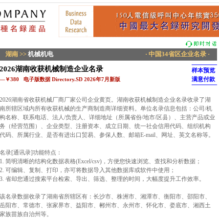
湖南
>>
机械机电
· 中国34省区企业名录 ·
2026湖南收获机械制造企业名录
样本预览
满意付款
—￥380 电子版数据 Directory.SD 2026年7月新版
2026湖南省收获机械厂商厂家公司企业黄页。湖南收获机械制造企业名录收录了湖
南所辖区域内所有收获机械的生产商制造商详细资料。单位名录信息包括：公司/机
构名称、联系电话、法人/负责人、详细地址（所属省份/地市/区县）、主营产品或业
务（经营范围）、企业类型、注册资本、成立日期、统一社会信用代码、组织机构
代码、所属行业、是否有进出口贸易、参保人数、邮箱E-mail、网址、英文名称等。
名录[通讯录]功能特点：
1. 简明清晰的结构化数据表格(Excel/csv)，方便您快速浏览、查找和分析数据；
2. 可编辑、复制、打印，亦可将数据导入其他数据库或软件中使用；
3. 省却您通过搜索平台检索、导出、筛选、整理的时间，大幅度提升工作效率。
该名录数据收录了湖南省所辖区有：长沙市、株洲市、湘潭市、衡阳市、邵阳市、
岳阳市、常德市、张家界市、益阳市、郴州市、永州市、怀化市、娄底市、湘西土
家族苗族自治州等。