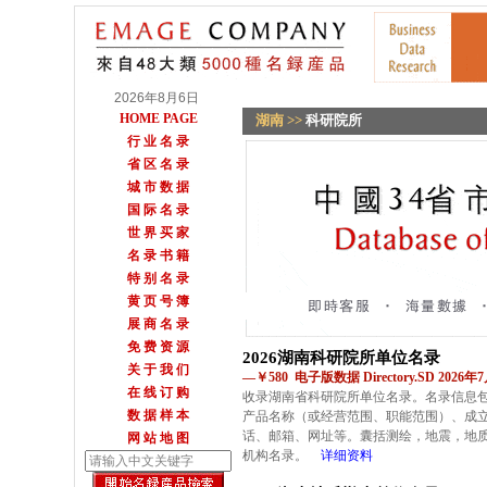
2026年8月6日
HOME PAGE
湖南
>>
科研院所
行 业 名 录
省 区 名 录
城 市 数 据
国 际 名 录
世 界 买 家
名 录 书 籍
特 别 名 录
黄 页 号 簿
展 商 名 录
免 费 资 源
2026湖南科研院所单位名录
关 于 我 们
—￥580 电子版数据 Directory.SD 2026
在 线 订 购
收录湖南省科研院所单位名录。名录信息
数 据 样 本
产品名称（或经营范围、职能范围）、成
话、邮箱、网址等。囊括测绘，地震，地
网 站 地 图
机构名录。
详细资料