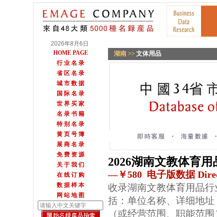
2026年8月6日
HOME PAGE
湖南
>>
文体用品
行 业 名 录
省 区 名 录
城 市 数 据
国 际 名 录
世 界 买 家
名 录 书 籍
特 别 名 录
黄 页 号 簿
展 商 名 录
免 费 资 源
2026湖南文教体育
关 于 我 们
—￥580 电子版数据 Direc
在 线 订 购
数 据 样 本
收录湖南文教体育用品行
网 站 地 图
括：单位名称、详细地址
（或经营范围、职能范围