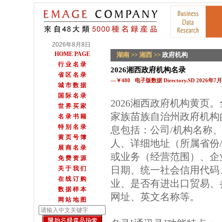
2026年8月8日
HOME PAGE
湖南
>>
湘西
>>
政府机构
行 业 名 录
2026湘西政府机构名录
省 区 名 录
—￥480 电子版数据 Directory.SD 2026年
城 市 数 据
国 际 名 录
2026湘西政府机构黄页
世 界 买 家
家族苗族自治州政府机构
名 录 书 籍
特 别 名 录
息包括：公司/机构名称、
黄 页 号 簿
人、详细地址（所属省份
展 商 名 录
或业务（经营范围）、企
免 费 资 源
日期、统一社会信用代码
关 于 我 们
在 线 订 购
业、是否有进出口贸易、参
数 据 样 本
网址、英文名称等。
网 站 地 图