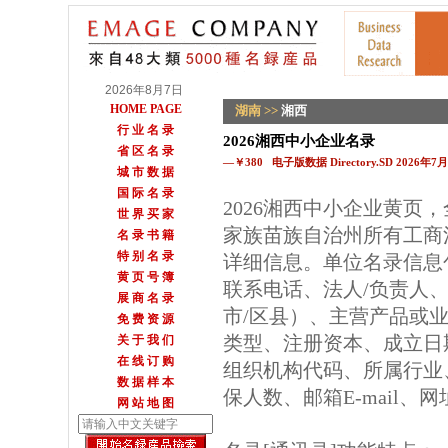
2026年8月7日
HOME PAGE
湖南
>>
湘西
行 业 名 录
2026湘西中小企业名录
省 区 名 录
—￥380 电子版数据 Directory.SD 2026年
城 市 数 据
国 际 名 录
2026湘西中小企业黄页
世 界 买 家
家族苗族自治州所有工商
名 录 书 籍
特 别 名 录
详细信息。单位名录信息
黄 页 号 簿
联系电话、法人/负责人
展 商 名 录
市/区县）、主营产品或
免 费 资 源
类型、注册资本、成立日
关 于 我 们
在 线 订 购
组织机构代码、所属行业
数 据 样 本
保人数、邮箱E-mail、
网 站 地 图