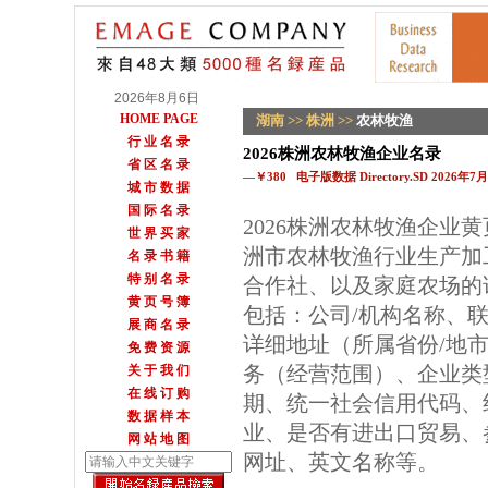
2026年8月6日
HOME PAGE
湖南
>>
株洲
>>
农林牧渔
行 业 名 录
2026株洲农林牧渔企业名录
省 区 名 录
—￥380 电子版数据 Directory.SD 2026年
城 市 数 据
国 际 名 录
2026株洲农林牧渔企业
世 界 买 家
洲市农林牧渔行业生产加
名 录 书 籍
特 别 名 录
合作社、以及家庭农场的
黄 页 号 簿
包括：公司/机构名称、
展 商 名 录
详细地址（所属省份/地
免 费 资 源
务（经营范围）、企业类
关 于 我 们
在 线 订 购
期、统一社会信用代码、
数 据 样 本
业、是否有进出口贸易、参
网 站 地 图
网址、英文名称等。