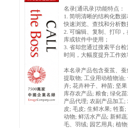
名录[通讯录]功能特点：
1. 简明清晰的结构化数据表格
快速浏览、查找和分析数
2. 可编辑、复制、打印
库或软件中使用；
3. 省却您通过搜索平台
时间，大幅度提升工作效
本名录产品包含蚕茧、蚕丝;
提取物; 工业用动植物油;
卉; 花卉种子、种苗; 坚
库存农产品; 粮食; 绿化苗木
产品代理; 农副产品加工; 农
皮; 毛皮; 生鲜水果; 牲畜
动物; 鲜活水产品; 新鲜蔬菜
毛、羽绒; 园艺用具; 植物