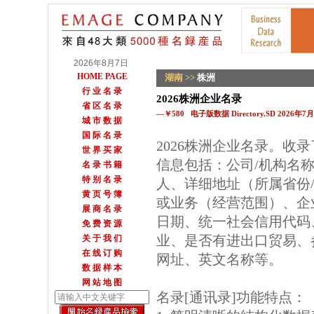
2026年8月7日
HOME PAGE
湖南
>>
株洲
行 业 名 录
2026株洲企业名录
省 区 名 录
—￥580 电子版数据 Directory.SD 2026年
城 市 数 据
国 际 名 录
2026株洲企业名录。收
世 界 买 家
信息包括：公司/机构名
名 录 书 籍
特 别 名 录
人、详细地址（所属省份
黄 页 号 簿
或业务（经营范围）、企
展 商 名 录
日期、统一社会信用代码
免 费 资 源
业、是否有进出口贸易、参
关 于 我 们
在 线 订 购
网址、英文名称等。
数 据 样 本
网 站 地 图
名录[通讯录]功能特点：