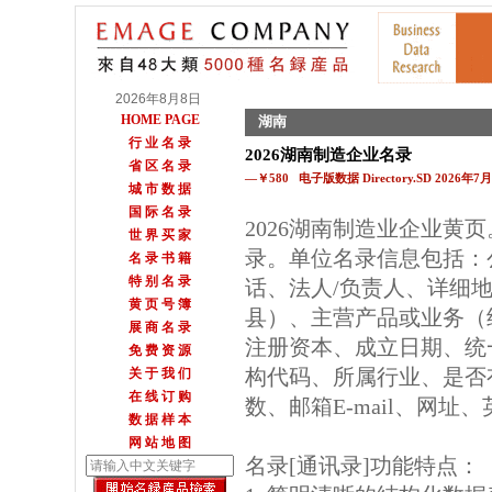
2026年8月8日
HOME PAGE
湖南
行 业 名 录
2026湖南制造企业名录
省 区 名 录
—￥580 电子版数据 Directory.SD 2026年
城 市 数 据
国 际 名 录
2026湖南制造业企业黄
世 界 买 家
录。单位名录信息包括：
名 录 书 籍
特 别 名 录
话、法人/负责人、详细地
黄 页 号 簿
县）、主营产品或业务（
展 商 名 录
注册资本、成立日期、统
免 费 资 源
构代码、所属行业、是否
关 于 我 们
在 线 订 购
数、邮箱E-mail、网址
数 据 样 本
网 站 地 图
名录[通讯录]功能特点：