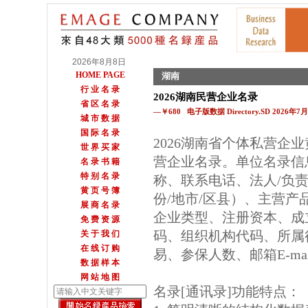
2026年8月8日
HOME PAGE
湖南
行 业 名 录
2026湖南民营企业名录
省 区 名 录
—￥680 电子版数据 Directory.SD 2026年
城 市 数 据
国 际 名 录
2026湖南省个体私营企
世 界 买 家
营企业名录。单位名录信
名 录 书 籍
特 别 名 录
称、联系电话、法人/负
黄 页 号 簿
份/地市/区县）、主营
展 商 名 录
企业类型、注册资本、成
免 费 资 源
码、组织机构代码、所属
关 于 我 们
在 线 订 购
易、参保人数、邮箱E-m
数 据 样 本
网 站 地 图
名录[通讯录]功能特点：