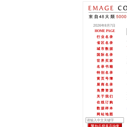
2026年8月7日
HOME PAGE
行 业 名 录
省 区 名 录
城 市 数 据
国 际 名 录
世 界 买 家
名 录 书 籍
特 别 名 录
黄 页 号 簿
展 商 名 录
免 费 资 源
关 于 我 们
在 线 订 购
数 据 样 本
网 站 地 图