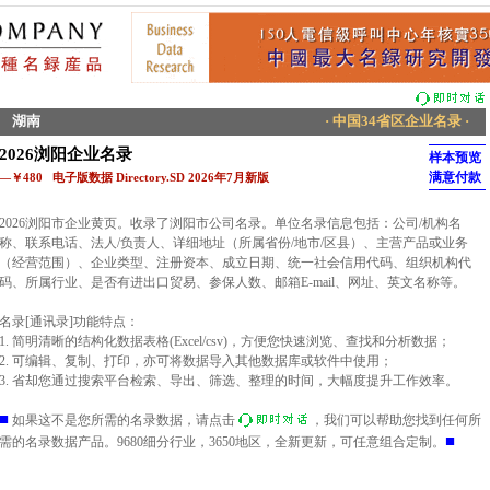
湖南
· 中国34省区企业名录 ·
2026浏阳企业名录
样本预览
满意付款
—￥480 电子版数据 Directory.SD 2026年7月新版
2026浏阳市企业黄页。收录了浏阳市公司名录。单位名录信息包括：公司/机构名
称、联系电话、法人/负责人、详细地址（所属省份/地市/区县）、主营产品或业务
（经营范围）、企业类型、注册资本、成立日期、统一社会信用代码、组织机构代
码、所属行业、是否有进出口贸易、参保人数、邮箱E-mail、网址、英文名称等。
名录[通讯录]功能特点：
1. 简明清晰的结构化数据表格(Excel/csv)，方便您快速浏览、查找和分析数据；
2. 可编辑、复制、打印，亦可将数据导入其他数据库或软件中使用；
3. 省却您通过搜索平台检索、导出、筛选、整理的时间，大幅度提升工作效率。
■
如果这不是您所需的名录数据，请点击
，我们可以帮助您找到任何所
■
需的名录数据产品。9680细分行业，3650地区，全新更新，可任意组合定制。