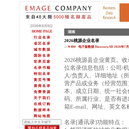
2026年8月8日
HOME PAGE
湖南
行 业 名 录
2026桃源企业名录
省 区 名 录
—￥480 电子版数据 Directory.SD 2026年
城 市 数 据
国 际 名 录
2026桃源县企业黄页。
世 界 买 家
位名录信息包括：公司/
名 录 书 籍
特 别 名 录
人/负责人、详细地址（所
黄 页 号 簿
营产品或业务（经营范围
展 商 名 录
本、成立日期、统一社会
免 费 资 源
码、所属行业、是否有进
关 于 我 们
在 线 订 购
箱E-mail、网址、英文
数 据 样 本
网 站 地 图
名录[通讯录]功能特点：